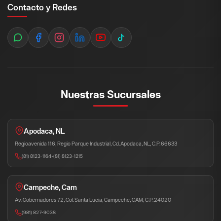
Contacto y Redes
Nuestras Sucursales
Apodaca, NL
Regioavenida 116, Regio Parque Industrial, Cd. Apodaca, NL, C.P. 66633
(81) 8123-1164
•
(81) 8123-1215
Campeche, Cam
Av. Gobernadores 72, Col. Santa Lucia, Campeche, CAM, C.P. 24020
(981) 827-9038