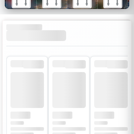
$26
$34
$30
$54
$18
$24
$21
$38