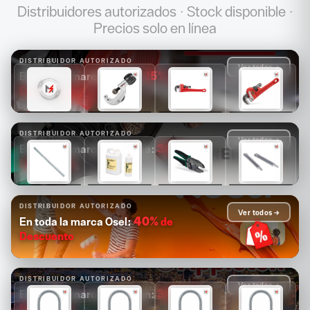
Distribuidores autorizados · Stock disponible ·
Precios solo en línea
DISTRIBUIDOR AUTORIZADO
Ver todos →
25%
de
En toda la marca Ridgid:
Descuento
$1,681
$1,089
$1,171
$1,313
$1,261
$817
$878
$985
DISTRIBUIDOR AUTORIZADO
Ver todos →
30%
de
En toda la marca Greenlee:
Descuento
$14,880
$4,126
$2,503
$2,084
$10,416
$2,888
$1,752
$1,459
DISTRIBUIDOR AUTORIZADO
Ver todos →
40%
de
En toda la marca Osel:
Descuento
DISTRIBUIDOR AUTORIZADO
Ver todos →
30%
de
En toda la marca Appleton:
Descuento