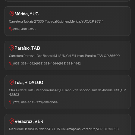
Mérida, YUC
Carretera Tablaje 27305, Tixcacal Opichen, Mérida, YUC, C.P. 97314
(999) 400-5855
Paraíso, TAB
Carretera Paraíso - Dos Bocas KM 1 S/N, Col. El Limón, Paraíso, TAB, C.P. 86600
(933) 333-4692
•
(933) 333-4564
•
(933) 333-4942
Tula, HIDALGO
Ctra. Federal Tula - Refinería Km 4.5, El Llano, 2da. sección, Tula de Allende, HGO, C.P.
42803
(773) 688-2091
•
(773) 688-3089
Veracruz, VER
Manuel de Jesús Clouthier 5417 L-15, Col. Amapolas, Veracruz, VER, C.P. 91698