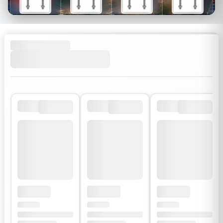
$26
$34
$30
$54
$18
$24
$21
$38