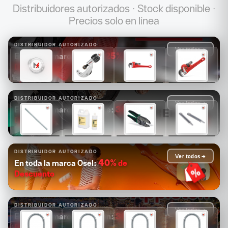
Distribuidores autorizados · Stock disponible ·
Precios solo en línea
DISTRIBUIDOR AUTORIZADO
Ver todos →
25%
de
En toda la marca Ridgid:
Descuento
$1,681
$1,089
$1,171
$1,313
$1,261
$817
$878
$985
DISTRIBUIDOR AUTORIZADO
Ver todos →
30%
de
En toda la marca Greenlee:
Descuento
$14,880
$4,126
$2,503
$2,084
$10,416
$2,888
$1,752
$1,459
DISTRIBUIDOR AUTORIZADO
Ver todos →
40%
de
En toda la marca Osel:
Descuento
DISTRIBUIDOR AUTORIZADO
Ver todos →
30%
de
En toda la marca Appleton:
Descuento