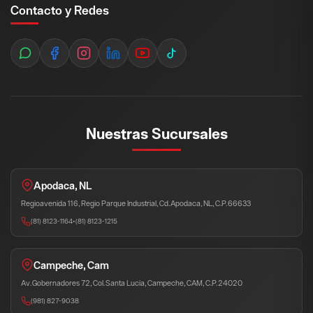
Contacto y Redes
Nuestras Sucursales
Apodaca, NL
Regioavenida 116, Regio Parque Industrial, Cd. Apodaca, NL, C.P. 66633
(81) 8123-1164
•
(81) 8123-1215
Campeche, Cam
Av. Gobernadores 72, Col. Santa Lucia, Campeche, CAM, C.P. 24020
(981) 827-9038