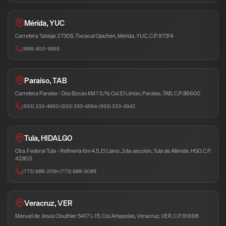
Mérida, YUC
Carretera Tablaje 27305, Tixcacal Opichen, Mérida, YUC, C.P. 97314
(999) 400-5855
Paraíso, TAB
Carretera Paraíso - Dos Bocas KM 1 S/N, Col. El Limón, Paraíso, TAB, C.P. 86600
(933) 333-4692
•
(933) 333-4564
•
(933) 333-4942
Tula, HIDALGO
Ctra. Federal Tula - Refinería Km 4.5, El Llano, 2da. sección, Tula de Allende, HGO, C.P.
42803
(773) 688-2091
•
(773) 688-3089
Veracruz, VER
Manuel de Jesús Clouthier 5417 L-15, Col. Amapolas, Veracruz, VER, C.P. 91698