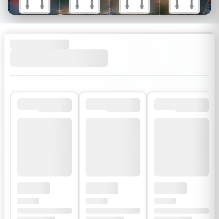
$26
$34
$30
$54
$18
$24
$21
$38