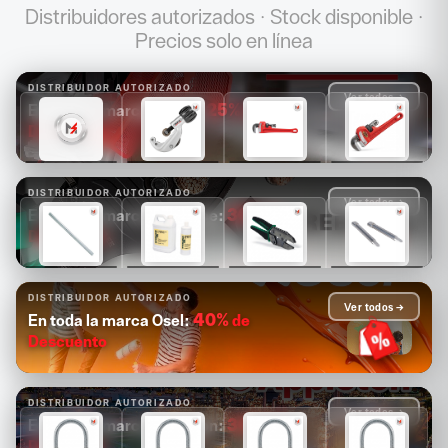
Distribuidores autorizados · Stock disponible ·
Precios solo en línea
DISTRIBUIDOR AUTORIZADO
Ver todos →
25%
de
En toda la marca Ridgid:
Descuento
$1,681
$1,089
$1,171
$1,313
$1,261
$817
$878
$985
DISTRIBUIDOR AUTORIZADO
Ver todos →
30%
de
En toda la marca Greenlee:
Descuento
$14,880
$4,126
$2,503
$2,084
$10,416
$2,888
$1,752
$1,459
DISTRIBUIDOR AUTORIZADO
Ver todos →
40%
de
En toda la marca Osel:
Descuento
DISTRIBUIDOR AUTORIZADO
Ver todos →
30%
de
En toda la marca Appleton:
Descuento