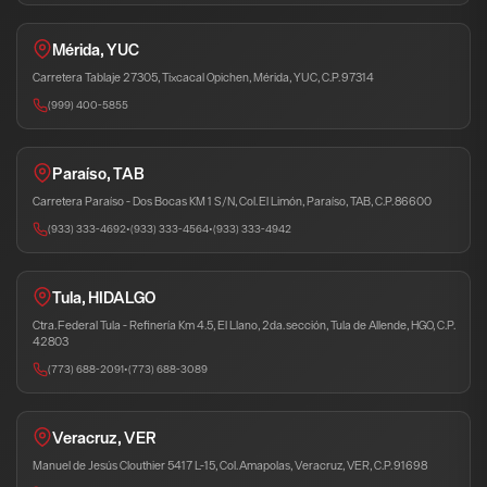
Mérida, YUC
Carretera Tablaje 27305, Tixcacal Opichen, Mérida, YUC, C.P. 97314
(999) 400-5855
Paraíso, TAB
Carretera Paraíso - Dos Bocas KM 1 S/N, Col. El Limón, Paraíso, TAB, C.P. 86600
(933) 333-4692
•
(933) 333-4564
•
(933) 333-4942
Tula, HIDALGO
Ctra. Federal Tula - Refinería Km 4.5, El Llano, 2da. sección, Tula de Allende, HGO, C.P.
42803
(773) 688-2091
•
(773) 688-3089
Veracruz, VER
Manuel de Jesús Clouthier 5417 L-15, Col. Amapolas, Veracruz, VER, C.P. 91698