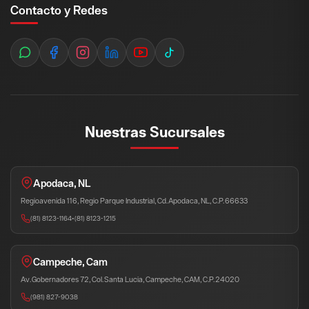
Contacto y Redes
Nuestras Sucursales
Apodaca, NL
Regioavenida 116, Regio Parque Industrial, Cd. Apodaca, NL, C.P. 66633
(81) 8123-1164
•
(81) 8123-1215
Campeche, Cam
Av. Gobernadores 72, Col. Santa Lucia, Campeche, CAM, C.P. 24020
(981) 827-9038