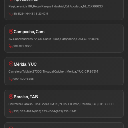
Regioavenida 116, Regio Parque Industrial, Cd. Apodaca, NL, C.P. 66633
(81) 8123-1164
•
(81) 8123-1215
Campeche, Cam
Av. Gobernadores 72, Col. Santa Lucia, Campeche, CAM, C.P. 24020
(981) 827-9038
Mérida, YUC
Carretera Tablaje 27305, Tixcacal Opichen, Mérida, YUC, C.P. 97314
(999) 400-5855
Paraíso, TAB
Carretera Paraíso - Dos Bocas KM 1 S/N, Col. El Limón, Paraíso, TAB, C.P. 86600
(933) 333-4692
•
(933) 333-4564
•
(933) 333-4942