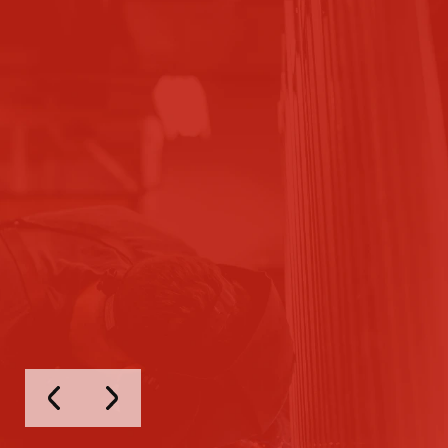
“
Rogelio Santo
Excelente lugar tiene muchos equipos para tra
rudo. Buen trato al cliente