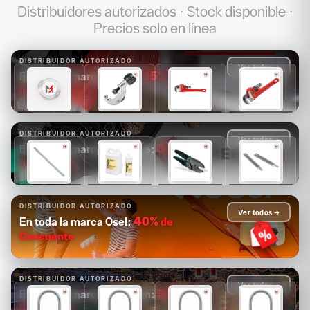
Distribuidores autorizados · Stock disponible ·
Precios solo en línea
DISTRIBUIDOR AUTORIZADO
Ver todos →
25%
de
En toda la marca Ridgid:
Descuento
$1,681
$1,089
$1,171
$1,313
$1,261
$817
$878
$985
DISTRIBUIDOR AUTORIZADO
Ver todos →
30%
de
En toda la marca Greenlee:
Descuento
$14,880
$4,126
$2,503
$2,084
$10,416
$2,888
$1,752
$1,459
DISTRIBUIDOR AUTORIZADO
Ver todos →
40%
de
En toda la marca Osel:
Descuento
DISTRIBUIDOR AUTORIZADO
Ver todos →
30%
de
En toda la marca Appleton:
Descuento