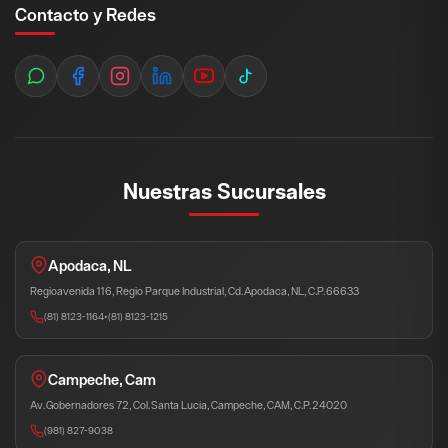
Contacto y Redes
Nuestras Sucursales
Apodaca, NL
Regioavenida 116, Regio Parque Industrial, Cd. Apodaca, NL, C.P. 66633
(81) 8123-1164
•
(81) 8123-1215
Campeche, Cam
Av. Gobernadores 72, Col. Santa Lucia, Campeche, CAM, C.P. 24020
(981) 827-9038