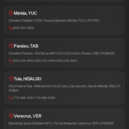
Mérida, YUC
Carretera Tablaje 27305, Tixcacal Opichen, Mérida, YUC, C.P. 97314
(999) 400-5855
Paraíso, TAB
Carretera Paraíso - Dos Bocas KM 1 S/N, Col. El Limón, Paraíso, TAB, C.P. 86600
(933) 333-4692
•
(933) 333-4564
•
(933) 333-4942
Tula, HIDALGO
Ctra. Federal Tula - Refinería Km 4.5, El Llano, 2da. sección, Tula de Allende, HGO, C.P.
42803
(773) 688-2091
•
(773) 688-3089
Veracruz, VER
Manuel de Jesús Clouthier 5417 L-15, Col. Amapolas, Veracruz, VER, C.P. 91698