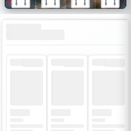
$26
$34
$30
$54
$18
$24
$21
$38