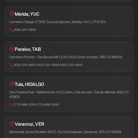
Mérida, YUC
Carretera Tablaje 27305, Tixcacal Opichen, Mérida, YUC, C.P. 97314
(999) 400-5855
Paraíso, TAB
Carretera Paraíso - Dos Bocas KM 1 S/N, Col. El Limón, Paraíso, TAB, C.P. 86600
(933) 333-4692
•
(933) 333-4564
•
(933) 333-4942
Tula, HIDALGO
Ctra. Federal Tula - Refinería Km 4.5, El Llano, 2da. sección, Tula de Allende, HGO, C.P.
42803
(773) 688-2091
•
(773) 688-3089
Veracruz, VER
Manuel de Jesús Clouthier 5417 L-15, Col. Amapolas, Veracruz, VER, C.P. 91698