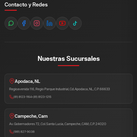
Contacto y Redes
Nuestras Sucursales
Apodaca, NL
Regioavenida 116, Regio Parque Industrial, Cd. Apodaca, NL, C.P. 66633
(81) 8123-1164
•
(81) 8123-1215
Campeche, Cam
Av. Gobernadores 72, Col. Santa Lucia, Campeche, CAM, C.P. 24020
(981) 827-9038