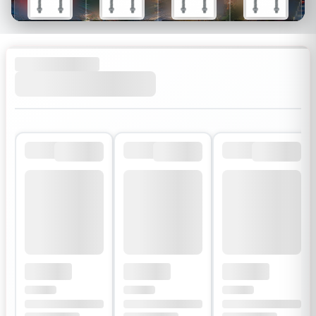
$26
$34
$30
$54
$18
$24
$21
$38