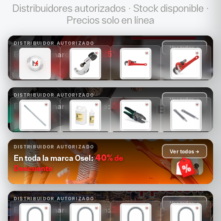
Distribuidores autorizados · Stock disponible ·
Precios solo en línea
DISTRIBUIDOR AUTORIZADO
Ver todos →
25%
de
En toda la marca Ridgid:
Descuento
$1,681
$1,089
$1,171
$1,313
$1,261
$817
$878
$985
DISTRIBUIDOR AUTORIZADO
Ver todos →
30%
de
En toda la marca Greenlee:
Descuento
$14,880
$4,126
$2,503
$2,084
$10,416
$2,888
$1,752
$1,459
DISTRIBUIDOR AUTORIZADO
Ver todos →
40%
de
En toda la marca Osel:
Descuento
DISTRIBUIDOR AUTORIZADO
Ver todos →
30%
de
En toda la marca Appleton:
Descuento