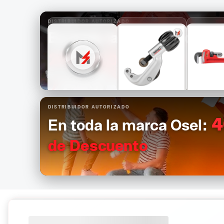
DISTRIBUIDOR AUTORIZADO
En toda la marca Ridgid:
25%
de Descuento
$1,681
$1,089
$1,1
DISTRIBUIDOR AUTORIZADO
$1,261
$817
$8
4
En toda la marca Osel:
de Descuento