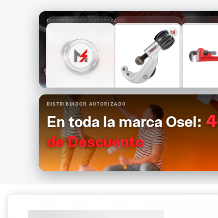
DISTRIBUIDOR AUTORIZADO
En toda la marca Ridgid:
25%
de Descuento
$1,681
$1,089
$1,1
DISTRIBUIDOR AUTORIZADO
$1,261
$817
$8
4
En toda la marca Osel:
de Descuento