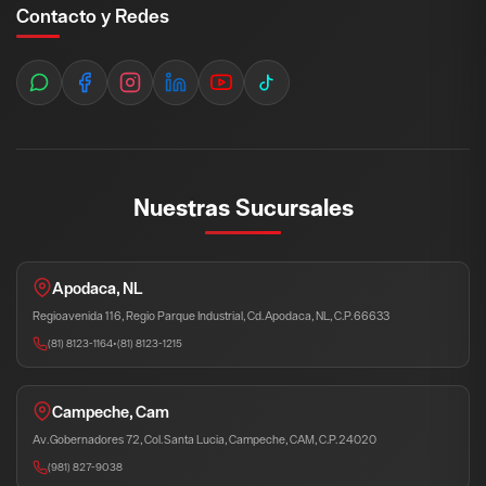
Contacto y Redes
Nuestras Sucursales
Apodaca, NL
Regioavenida 116, Regio Parque Industrial, Cd. Apodaca, NL, C.P. 66633
(81) 8123-1164
•
(81) 8123-1215
Campeche, Cam
Av. Gobernadores 72, Col. Santa Lucia, Campeche, CAM, C.P. 24020
(981) 827-9038