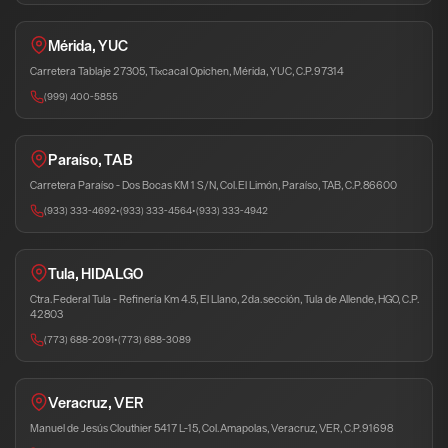
Mérida, YUC
Carretera Tablaje 27305, Tixcacal Opichen, Mérida, YUC, C.P. 97314
(999) 400-5855
Paraíso, TAB
Carretera Paraíso - Dos Bocas KM 1 S/N, Col. El Limón, Paraíso, TAB, C.P. 86600
(933) 333-4692
•
(933) 333-4564
•
(933) 333-4942
Tula, HIDALGO
Ctra. Federal Tula - Refinería Km 4.5, El Llano, 2da. sección, Tula de Allende, HGO, C.P.
42803
(773) 688-2091
•
(773) 688-3089
Veracruz, VER
Manuel de Jesús Clouthier 5417 L-15, Col. Amapolas, Veracruz, VER, C.P. 91698