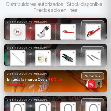
Distribuidores autorizados · Stock disponible ·
Precios solo en línea
DISTRIBUIDOR AUTORIZADO
Ver todos →
25%
de
En toda la marca Ridgid:
Descuento
$1,681
$1,089
$1,171
$1,313
$1,261
$817
$878
$985
DISTRIBUIDOR AUTORIZADO
Ver todos →
30%
de
En toda la marca Greenlee:
Descuento
$14,880
$4,126
$2,503
$2,084
$10,416
$2,888
$1,752
$1,459
DISTRIBUIDOR AUTORIZADO
Ver todos →
40%
de
En toda la marca Osel:
Descuento
DISTRIBUIDOR AUTORIZADO
Ver todos →
30%
de
En toda la marca Appleton:
Descuento