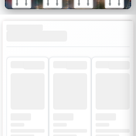
$26
$34
$30
$54
$18
$24
$21
$38