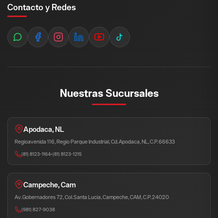
Contacto y Redes
Nuestras Sucursales
Apodaca, NL
Regioavenida 116, Regio Parque Industrial, Cd. Apodaca, NL, C.P. 66633
(81) 8123-1164
•
(81) 8123-1215
Campeche, Cam
Av. Gobernadores 72, Col. Santa Lucia, Campeche, CAM, C.P. 24020
(981) 827-9038