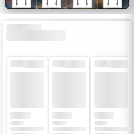
$26
$34
$30
$54
$18
$24
$21
$38