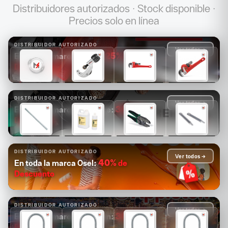
Distribuidores autorizados · Stock disponible ·
Precios solo en línea
DISTRIBUIDOR AUTORIZADO
Ver todos →
25%
de
En toda la marca Ridgid:
Descuento
$1,681
$1,089
$1,171
$1,313
$1,261
$817
$878
$985
DISTRIBUIDOR AUTORIZADO
Ver todos →
30%
de
En toda la marca Greenlee:
Descuento
$14,880
$4,126
$2,503
$2,084
$10,416
$2,888
$1,752
$1,459
DISTRIBUIDOR AUTORIZADO
Ver todos →
40%
de
En toda la marca Osel:
Descuento
DISTRIBUIDOR AUTORIZADO
Ver todos →
30%
de
En toda la marca Appleton:
Descuento