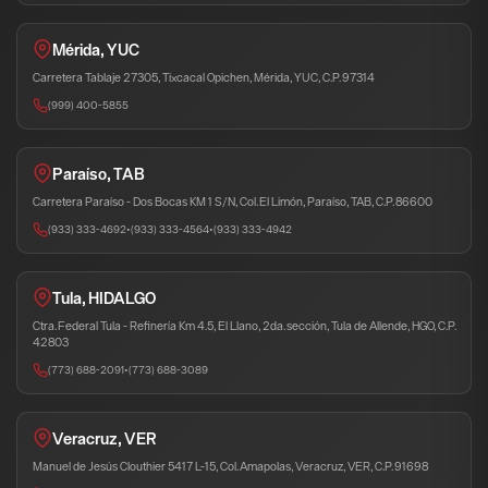
Mérida, YUC
Carretera Tablaje 27305, Tixcacal Opichen, Mérida, YUC, C.P. 97314
(999) 400-5855
Paraíso, TAB
Carretera Paraíso - Dos Bocas KM 1 S/N, Col. El Limón, Paraíso, TAB, C.P. 86600
(933) 333-4692
•
(933) 333-4564
•
(933) 333-4942
Tula, HIDALGO
Ctra. Federal Tula - Refinería Km 4.5, El Llano, 2da. sección, Tula de Allende, HGO, C.P.
42803
(773) 688-2091
•
(773) 688-3089
Veracruz, VER
Manuel de Jesús Clouthier 5417 L-15, Col. Amapolas, Veracruz, VER, C.P. 91698