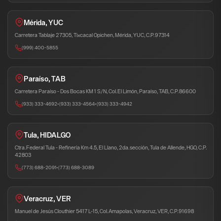
Mérida, YUC
Carretera Tablaje 27305, Tixcacal Opichen, Mérida, YUC, C.P. 97314
(999) 400-5855
Paraíso, TAB
Carretera Paraíso - Dos Bocas KM 1 S/N, Col. El Limón, Paraíso, TAB, C.P. 86600
(933) 333-4692
•
(933) 333-4564
•
(933) 333-4942
Tula, HIDALGO
Ctra. Federal Tula - Refinería Km 4.5, El Llano, 2da. sección, Tula de Allende, HGO, C.P.
42803
(773) 688-2091
•
(773) 688-3089
Veracruz, VER
Manuel de Jesús Clouthier 5417 L-15, Col. Amapolas, Veracruz, VER, C.P. 91698