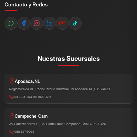
Contacto y Redes
Nuestras Sucursales
Apodaca, NL
Regioavenida 116, Regio Parque Industrial, Cd. Apodaca, NL, C.P. 66633
(81) 8123-1164
•
(81) 8123-1215
Campeche, Cam
Av. Gobernadores 72, Col. Santa Lucia, Campeche, CAM, C.P. 24020
(981) 827-9038