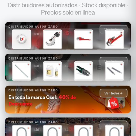
Distribuidores autorizados · Stock disponible ·
Precios solo en línea
DISTRIBUIDOR AUTORIZADO
Ver todos →
25%
de
En toda la marca Ridgid:
Descuento
$1,681
$1,089
$1,171
$1,313
$1,261
$817
$878
$985
DISTRIBUIDOR AUTORIZADO
Ver todos →
30%
de
En toda la marca Greenlee:
Descuento
$14,880
$4,126
$2,503
$2,084
$10,416
$2,888
$1,752
$1,459
DISTRIBUIDOR AUTORIZADO
Ver todos →
40%
de
En toda la marca Osel:
Descuento
DISTRIBUIDOR AUTORIZADO
Ver todos →
30%
de
En toda la marca Appleton:
Descuento