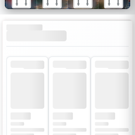
$26
$34
$30
$54
$18
$24
$21
$38