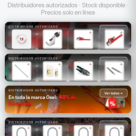
Distribuidores autorizados · Stock disponible ·
Precios solo en línea
DISTRIBUIDOR AUTORIZADO
Ver todos →
25%
de
En toda la marca Ridgid:
Descuento
$1,681
$1,089
$1,171
$1,313
$1,261
$817
$878
$985
DISTRIBUIDOR AUTORIZADO
Ver todos →
30%
de
En toda la marca Greenlee:
Descuento
$14,880
$4,126
$2,503
$2,084
$10,416
$2,888
$1,752
$1,459
DISTRIBUIDOR AUTORIZADO
Ver todos →
40%
de
En toda la marca Osel:
Descuento
DISTRIBUIDOR AUTORIZADO
Ver todos →
30%
de
En toda la marca Appleton:
Descuento