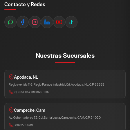
Contacto y Redes
Nuestras Sucursales
Apodaca, NL
Regioavenida 116, Regio Parque Industrial, Cd. Apodaca, NL, C.P. 66633
(81) 8123-1164
•
(81) 8123-1215
Campeche, Cam
Av. Gobernadores 72, Col. Santa Lucia, Campeche, CAM, C.P. 24020
(981) 827-9038