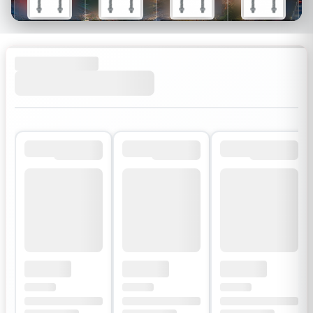
$26
$34
$30
$54
$18
$24
$21
$38