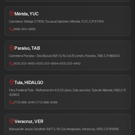
Mérida, YUC
Carretera Tablaje 27305, Tixcacal Opichen, Mérida, YUC, C.P. 97314
(999) 400-5855
Paraíso, TAB
Carretera Paraíso - Dos Bocas KM 1 S/N, Col. El Limón, Paraíso, TAB, C.P. 86600
(933) 333-4692
•
(933) 333-4564
•
(933) 333-4942
Tula, HIDALGO
Ctra. Federal Tula - Refinería Km 4.5, El Llano, 2da. sección, Tula de Allende, HGO, C.P.
42803
(773) 688-2091
•
(773) 688-3089
Veracruz, VER
Manuel de Jesús Clouthier 5417 L-15, Col. Amapolas, Veracruz, VER, C.P. 91698