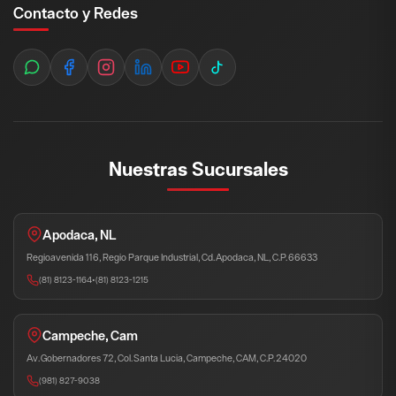
Contacto y Redes
Nuestras Sucursales
Apodaca, NL
Regioavenida 116, Regio Parque Industrial, Cd. Apodaca, NL, C.P. 66633
(81) 8123-1164
•
(81) 8123-1215
Campeche, Cam
Av. Gobernadores 72, Col. Santa Lucia, Campeche, CAM, C.P. 24020
(981) 827-9038