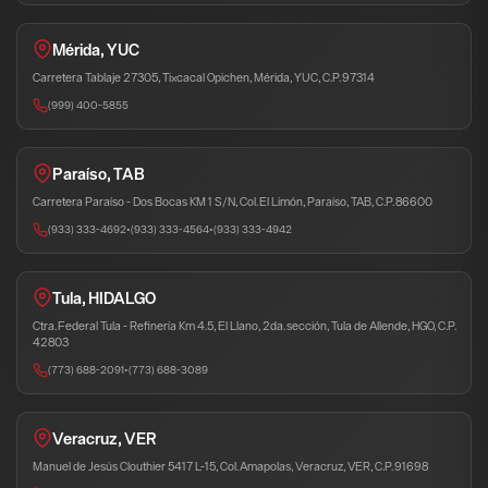
Mérida, YUC
Carretera Tablaje 27305, Tixcacal Opichen, Mérida, YUC, C.P. 97314
(999) 400-5855
Paraíso, TAB
Carretera Paraíso - Dos Bocas KM 1 S/N, Col. El Limón, Paraíso, TAB, C.P. 86600
(933) 333-4692
•
(933) 333-4564
•
(933) 333-4942
Tula, HIDALGO
Ctra. Federal Tula - Refinería Km 4.5, El Llano, 2da. sección, Tula de Allende, HGO, C.P.
42803
(773) 688-2091
•
(773) 688-3089
Veracruz, VER
Manuel de Jesús Clouthier 5417 L-15, Col. Amapolas, Veracruz, VER, C.P. 91698