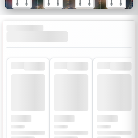
$26
$34
$30
$54
$18
$24
$21
$38