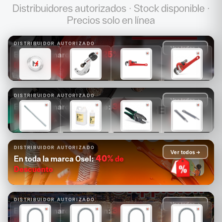
Distribuidores autorizados · Stock disponible ·
Precios solo en línea
DISTRIBUIDOR AUTORIZADO
Ver todos →
25%
de
En toda la marca Ridgid:
Descuento
$1,681
$1,089
$1,171
$1,313
$1,261
$817
$878
$985
DISTRIBUIDOR AUTORIZADO
Ver todos →
30%
de
En toda la marca Greenlee:
Descuento
$14,880
$4,126
$2,503
$2,084
$10,416
$2,888
$1,752
$1,459
DISTRIBUIDOR AUTORIZADO
Ver todos →
40%
de
En toda la marca Osel:
Descuento
DISTRIBUIDOR AUTORIZADO
Ver todos →
30%
de
En toda la marca Appleton:
Descuento