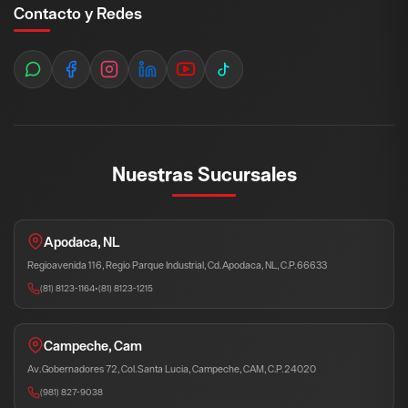
Contacto y Redes
Nuestras Sucursales
Apodaca, NL
Regioavenida 116, Regio Parque Industrial, Cd. Apodaca, NL, C.P. 66633
(81) 8123-1164
•
(81) 8123-1215
Campeche, Cam
Av. Gobernadores 72, Col. Santa Lucia, Campeche, CAM, C.P. 24020
(981) 827-9038