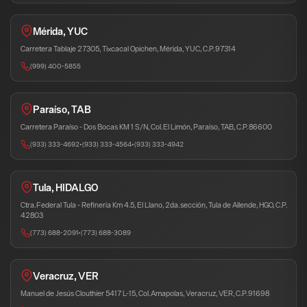
Mérida, YUC
Carretera Tablaje 27305, Tixcacal Opichen, Mérida, YUC, C.P. 97314
(999) 400-5855
Paraíso, TAB
Carretera Paraíso - Dos Bocas KM 1 S/N, Col. El Limón, Paraíso, TAB, C.P. 86600
(933) 333-4692
•
(933) 333-4564
•
(933) 333-4942
Tula, HIDALGO
Ctra. Federal Tula - Refinería Km 4.5, El Llano, 2da. sección, Tula de Allende, HGO, C.P.
42803
(773) 688-2091
•
(773) 688-3089
Veracruz, VER
Manuel de Jesús Clouthier 5417 L-15, Col. Amapolas, Veracruz, VER, C.P. 91698