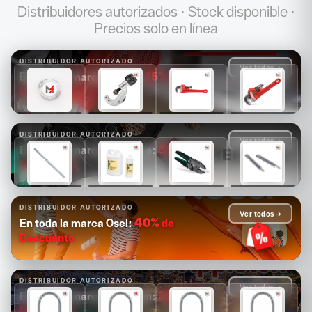
Distribuidores autorizados · Stock disponible ·
Precios solo en línea
DISTRIBUIDOR AUTORIZADO
Ver todos →
25%
de
En toda la marca Ridgid:
Descuento
$1,681
$1,089
$1,171
$1,313
$1,261
$817
$878
$985
DISTRIBUIDOR AUTORIZADO
Ver todos →
30%
de
En toda la marca Greenlee:
Descuento
$14,880
$4,126
$2,503
$2,084
$10,416
$2,888
$1,752
$1,459
DISTRIBUIDOR AUTORIZADO
Ver todos →
40%
de
En toda la marca Osel:
Descuento
DISTRIBUIDOR AUTORIZADO
Ver todos →
30%
de
En toda la marca Appleton:
Descuento