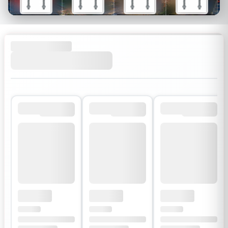
$26
$34
$30
$54
$18
$24
$21
$38