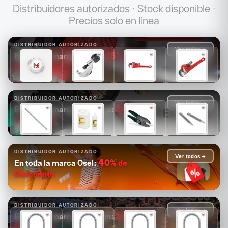
Distribuidores autorizados · Stock disponible ·
Precios solo en línea
DISTRIBUIDOR AUTORIZADO
Ver todos →
25%
de
En toda la marca Ridgid:
Descuento
$1,681
$1,089
$1,171
$1,313
$1,261
$817
$878
$985
DISTRIBUIDOR AUTORIZADO
Ver todos →
30%
de
En toda la marca Greenlee:
Descuento
$14,880
$4,126
$2,503
$2,084
$10,416
$2,888
$1,752
$1,459
DISTRIBUIDOR AUTORIZADO
Ver todos →
40%
de
En toda la marca Osel:
Descuento
DISTRIBUIDOR AUTORIZADO
Ver todos →
30%
de
En toda la marca Appleton:
Descuento