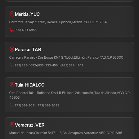
Mérida, YUC
Carretera Tablaje 27305, Tixcacal Opichen, Mérida, YUC, C.P. 97314
(999) 400-5855
Paraíso, TAB
Carretera Paraíso - Dos Bocas KM 1 S/N, Col. El Limón, Paraíso, TAB, C.P. 86600
(933) 333-4692
•
(933) 333-4564
•
(933) 333-4942
Tula, HIDALGO
Ctra. Federal Tula - Refinería Km 4.5, El Llano, 2da. sección, Tula de Allende, HGO, C.P.
42803
(773) 688-2091
•
(773) 688-3089
Veracruz, VER
Manuel de Jesús Clouthier 5417 L-15, Col. Amapolas, Veracruz, VER, C.P. 91698