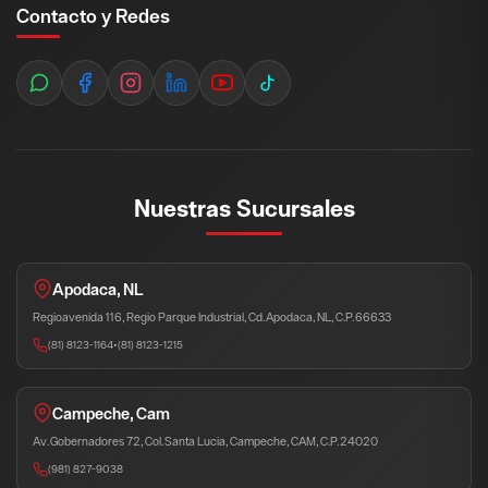
Contacto y Redes
Nuestras Sucursales
Apodaca, NL
Regioavenida 116, Regio Parque Industrial, Cd. Apodaca, NL, C.P. 66633
(81) 8123-1164
•
(81) 8123-1215
Campeche, Cam
Av. Gobernadores 72, Col. Santa Lucia, Campeche, CAM, C.P. 24020
(981) 827-9038