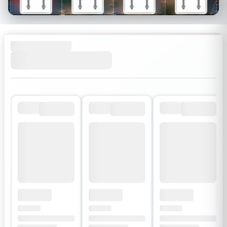
$26
$34
$30
$54
$18
$24
$21
$38