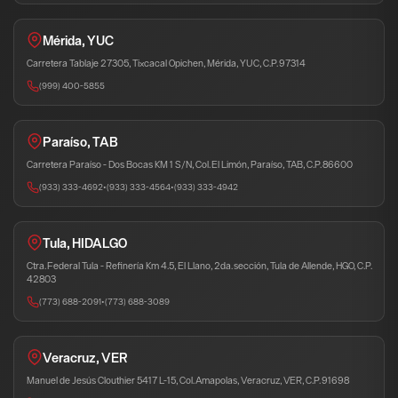
Mérida, YUC
Carretera Tablaje 27305, Tixcacal Opichen, Mérida, YUC, C.P. 97314
(999) 400-5855
Paraíso, TAB
Carretera Paraíso - Dos Bocas KM 1 S/N, Col. El Limón, Paraíso, TAB, C.P. 86600
(933) 333-4692
•
(933) 333-4564
•
(933) 333-4942
Tula, HIDALGO
Ctra. Federal Tula - Refinería Km 4.5, El Llano, 2da. sección, Tula de Allende, HGO, C.P.
42803
(773) 688-2091
•
(773) 688-3089
Veracruz, VER
Manuel de Jesús Clouthier 5417 L-15, Col. Amapolas, Veracruz, VER, C.P. 91698