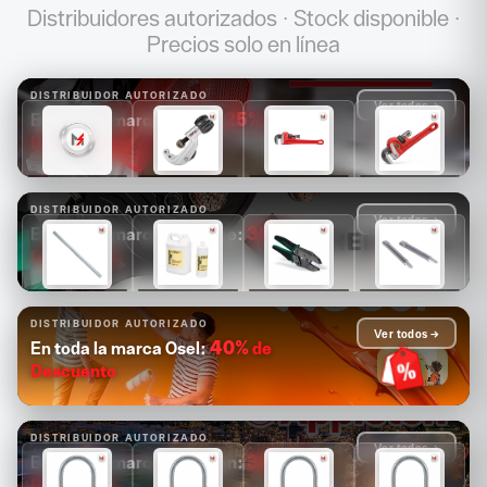
Distribuidores autorizados · Stock disponible ·
Precios solo en línea
DISTRIBUIDOR AUTORIZADO
Ver todos →
25%
de
En toda la marca Ridgid:
Descuento
$1,681
$1,089
$1,171
$1,313
$1,261
$817
$878
$985
DISTRIBUIDOR AUTORIZADO
Ver todos →
30%
de
En toda la marca Greenlee:
Descuento
$14,880
$4,126
$2,503
$2,084
$10,416
$2,888
$1,752
$1,459
DISTRIBUIDOR AUTORIZADO
Ver todos →
40%
de
En toda la marca Osel:
Descuento
DISTRIBUIDOR AUTORIZADO
Ver todos →
30%
de
En toda la marca Appleton:
Descuento