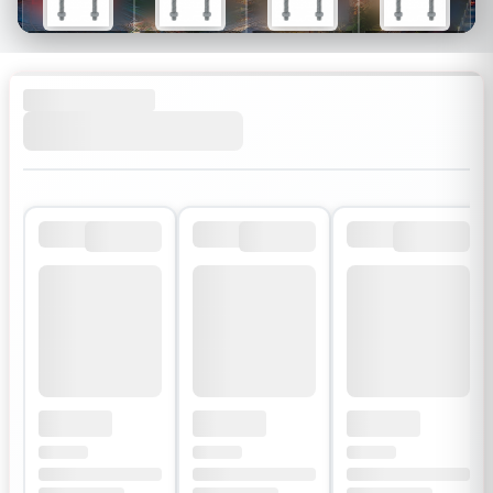
$26
$34
$30
$54
$18
$24
$21
$38