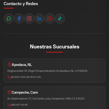
Contacto y Redes
Nuestras Sucursales
Apodaca, NL
Regioavenida 116, Regio Parque Industrial, Cd. Apodaca, NL, C.P. 66633
(81) 8123-1164
•
(81) 8123-1215
Campeche, Cam
Av. Gobernadores 72, Col. Santa Lucia, Campeche, CAM, C.P. 24020
(981) 827-9038