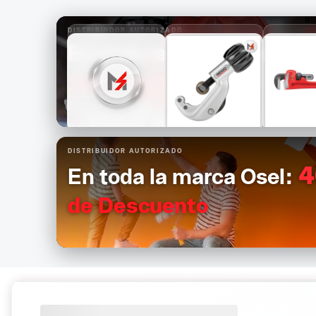
DISTRIBUIDOR AUTORIZADO
En toda la marca Ridgid:
25%
de Descuento
$1,681
$1,089
$1,1
DISTRIBUIDOR AUTORIZADO
$1,261
$817
$8
4
En toda la marca Osel:
de Descuento