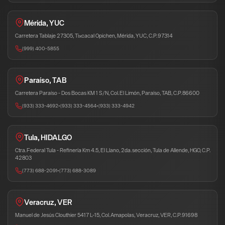
Mérida, YUC
Carretera Tablaje 27305, Tixcacal Opichen, Mérida, YUC, C.P. 97314
(999) 400-5855
Paraíso, TAB
Carretera Paraíso - Dos Bocas KM 1 S/N, Col. El Limón, Paraíso, TAB, C.P. 86600
(933) 333-4692
•
(933) 333-4564
•
(933) 333-4942
Tula, HIDALGO
Ctra. Federal Tula - Refinería Km 4.5, El Llano, 2da. sección, Tula de Allende, HGO, C.P.
42803
(773) 688-2091
•
(773) 688-3089
Veracruz, VER
Manuel de Jesús Clouthier 5417 L-15, Col. Amapolas, Veracruz, VER, C.P. 91698