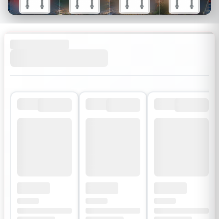
$26
$34
$30
$54
$18
$24
$21
$38