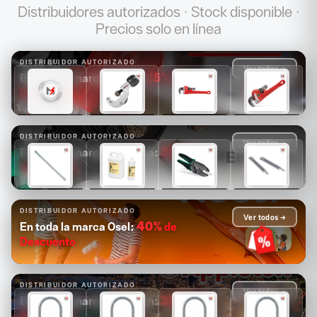
Distribuidores autorizados · Stock disponible ·
Precios solo en línea
DISTRIBUIDOR AUTORIZADO
Ver todos →
25%
de
En toda la marca Ridgid:
Descuento
$1,681
$1,089
$1,171
$1,313
$1,261
$817
$878
$985
DISTRIBUIDOR AUTORIZADO
Ver todos →
30%
de
En toda la marca Greenlee:
Descuento
$14,880
$4,126
$2,503
$2,084
$10,416
$2,888
$1,752
$1,459
DISTRIBUIDOR AUTORIZADO
Ver todos →
40%
de
En toda la marca Osel:
Descuento
DISTRIBUIDOR AUTORIZADO
Ver todos →
30%
de
En toda la marca Appleton:
Descuento