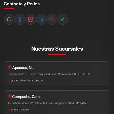
Contacto y Redes
Nuestras Sucursales
Apodaca, NL
Regioavenida 116, Regio Parque Industrial, Cd. Apodaca, NL, C.P. 66633
(81) 8123-1164
•
(81) 8123-1215
Campeche, Cam
Av. Gobernadores 72, Col. Santa Lucia, Campeche, CAM, C.P. 24020
(981) 827-9038