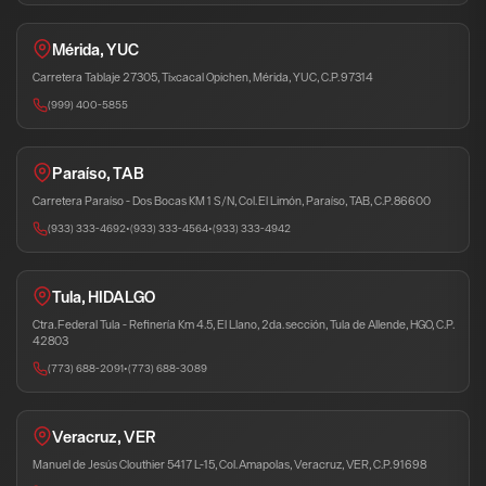
Mérida, YUC
Carretera Tablaje 27305, Tixcacal Opichen, Mérida, YUC, C.P. 97314
(999) 400-5855
Paraíso, TAB
Carretera Paraíso - Dos Bocas KM 1 S/N, Col. El Limón, Paraíso, TAB, C.P. 86600
(933) 333-4692
•
(933) 333-4564
•
(933) 333-4942
Tula, HIDALGO
Ctra. Federal Tula - Refinería Km 4.5, El Llano, 2da. sección, Tula de Allende, HGO, C.P.
42803
(773) 688-2091
•
(773) 688-3089
Veracruz, VER
Manuel de Jesús Clouthier 5417 L-15, Col. Amapolas, Veracruz, VER, C.P. 91698