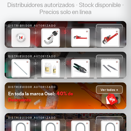
Distribuidores autorizados · Stock disponible ·
Precios solo en línea
DISTRIBUIDOR AUTORIZADO
Ver todos →
25%
de
En toda la marca Ridgid:
Descuento
$1,681
$1,089
$1,171
$1,313
$1,261
$817
$878
$985
DISTRIBUIDOR AUTORIZADO
Ver todos →
30%
de
En toda la marca Greenlee:
Descuento
$14,880
$4,126
$2,503
$2,084
$10,416
$2,888
$1,752
$1,459
DISTRIBUIDOR AUTORIZADO
Ver todos →
40%
de
En toda la marca Osel:
Descuento
DISTRIBUIDOR AUTORIZADO
Ver todos →
30%
de
En toda la marca Appleton:
Descuento