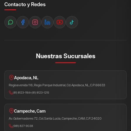
Contacto y Redes
Nuestras Sucursales
Apodaca, NL
Regioavenida 116, Regio Parque Industrial, Cd. Apodaca, NL, C.P. 66633
(81) 8123-1164
•
(81) 8123-1215
Campeche, Cam
Av. Gobernadores 72, Col. Santa Lucia, Campeche, CAM, C.P. 24020
(981) 827-9038