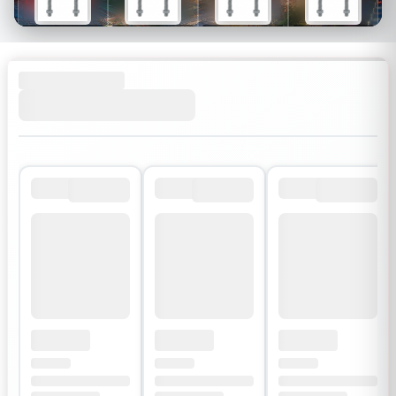
$26
$34
$30
$54
$18
$24
$21
$38